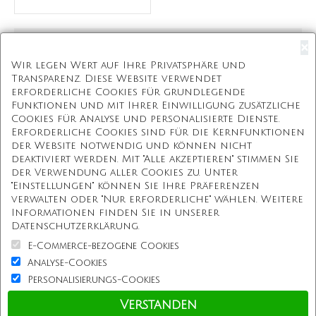
Zeige 1 bis 1 von 1 (1 Seite(n))
×
Wir legen Wert auf Ihre Privatsphäre und
Transparenz. Diese Website verwendet
erforderliche Cookies für grundlegende
Kostenloser Versand
Funktionen und mit Ihrer Einwilligung zusätzliche
Cookies für Analyse und personalisierte Dienste.
Kostenlose Geschenkbox
Erforderliche Cookies sind für die Kernfunktionen
der Website notwendig und können nicht
Kostenlose Gravur
deaktiviert werden. Mit "Alle akzeptieren" stimmen Sie
der Verwendung aller Cookies zu. Unter
Unbegrenzte Redesign
"Einstellungen" können Sie Ihre Präferenzen
verwalten oder "Nur erforderliche" wählen. Weitere
Informationen finden Sie in unserer
Unsere Mission
Datenschutzerklärung.
E-Commerce-bezogene Cookies
Information
Analyse-Cookies
Personalisierungs-Cookies
Kundenservice
Verstanden
Einkaufen bei uns