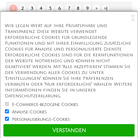
1
2
3
4
5
6
7
8
9
>
>|
Zeige 1 bis 60 von 831 (14 Seite(n))
×
Wir legen Wert auf Ihre Privatsphäre und
Transparenz. Diese Website verwendet
erforderliche Cookies für grundlegende
Kostenloser Versand
Funktionen und mit Ihrer Einwilligung zusätzliche
Cookies für Analyse und personalisierte Dienste.
Kostenlose Geschenkbox
Erforderliche Cookies sind für die Kernfunktionen
der Website notwendig und können nicht
Kostenlose Gravur
deaktiviert werden. Mit "Alle akzeptieren" stimmen Sie
der Verwendung aller Cookies zu. Unter
Unbegrenzte Redesign
"Einstellungen" können Sie Ihre Präferenzen
verwalten oder "Nur erforderliche" wählen. Weitere
Informationen finden Sie in unserer
Unsere Mission
Datenschutzerklärung.
E-Commerce-bezogene Cookies
Information
Analyse-Cookies
Personalisierungs-Cookies
Kundenservice
Verstanden
Einkaufen bei uns