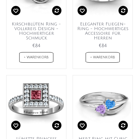
Kirschblüten Ring -
Eleganter Fliegen-
Vollkreis Design -
Ring - Hochwertiges
Hochwertiger
Accessoire für
Schmuck
Herren
€84
€84
+ WARENKORB
+ WARENKORB
Lünette Princess
Herz Ring mit Cubic