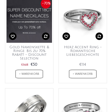
-70%
Gold Namenskette &
Herz Accent Ring -
Ringe: Bis zu 70%
Romantische
Rabatt - Discount
Liebesgeschichte
Selection
€50
€114
€168
+ WARENKORB
+ WARENKORB