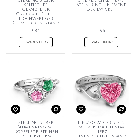
Sterling Silber
Unendlichkeit Zwei
Keltischer
Stein Ring - Element
Geknoteter
der Ewigkeit
Claddagh Ring -
Hochwertiger
Schmuck aus Irland
€84
€96
+ WARENKORB
+ WARENKORB
Sterling Silber
Herzformiger Stein
Blumenring mit
mit verflochtenem
Doppeledelsteinen
Herz
in Herzform
Unendlichkeitsband