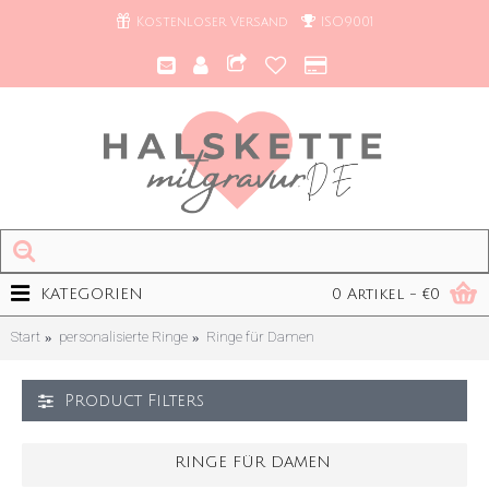
Kostenloser Versand
ISO9001
KATEGORIEN
0 Artikel - €0
Start
personalisierte Ringe
Ringe für Damen
Product Filters
RINGE FÜR DAMEN