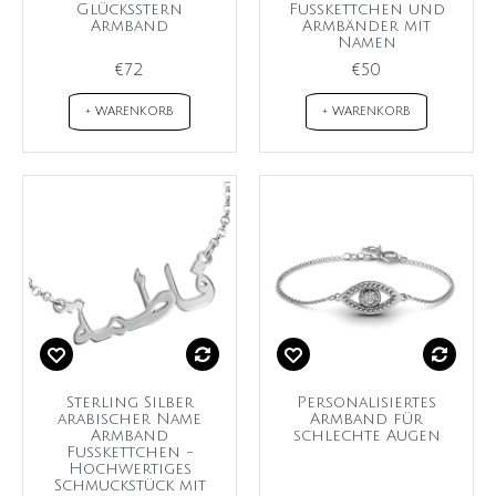
Glücksstern
Fußkettchen und
Armband
Armbänder mit
Namen
€72
€50
+ WARENKORB
+ WARENKORB
Sterling Silber
Personalisiertes
arabischer Name
Armband für
Armband
schlechte Augen
Fußkettchen -
Hochwertiges
Schmuckstück mit