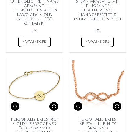
Unendlichkeit Name
Stern Armband mit
Armband
filigraner
Fußkettchen aus 18
Detaillierung -
karätigem Gold
Handgefertigt &
überzogen - SEO-
individuell gestaltet
optimiert
€61
€81
+ WARENKORB
+ WARENKORB
Personalisiertes 18ct
Personalisiertes
Gold überzogenes
Kristall Infinity
Disc Armband
Armband