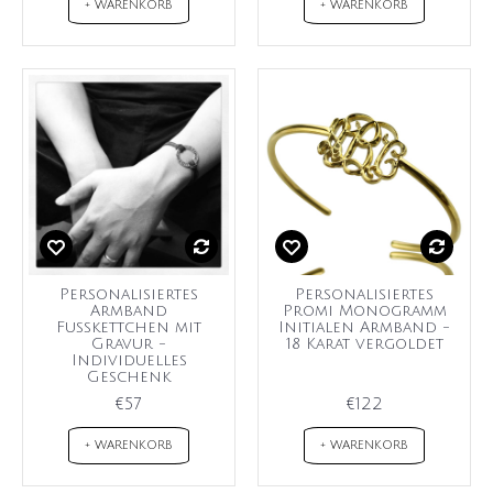
+ WARENKORB
+ WARENKORB
Personalisiertes
Personalisiertes
Armband
Promi Monogramm
Fußkettchen mit
Initialen Armband -
Gravur -
18 Karat vergoldet
Individuelles
Geschenk
€57
€122
+ WARENKORB
+ WARENKORB