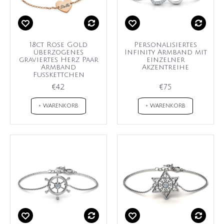
18ct Rose Gold
Personalisiertes
überzogenes
Infinity Armband mit
graviertes Herz Paar
einzelner
Armband
Akzentreihe
Fußkettchen
€42
€75
+ WARENKORB
+ WARENKORB