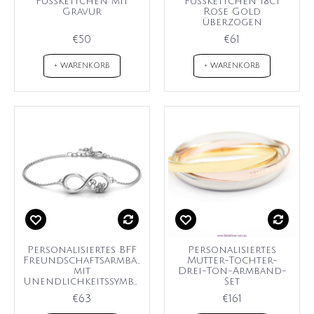
Fußkettchen mit
Fußkettchen 18ct
Gravur
Rose Gold
überzogen
€50
€61
+ WARENKORB
+ WARENKORB
Personalisiertes BFF
Personalisiertes
Freundschaftsarmband
Mutter-Tochter-
mit
Drei-Ton-Armband-
Unendlichkeitssymbol
Set
€63
€161