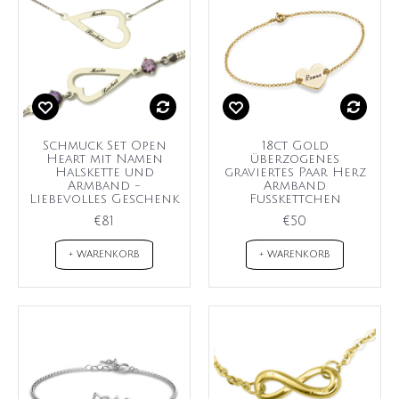
Schmuck Set Open
18ct Gold
Heart mit Namen
überzogenes
Halskette und
graviertes Paar Herz
Armband -
Armband
Liebevolles Geschenk
Fußkettchen
€81
€50
+ WARENKORB
+ WARENKORB