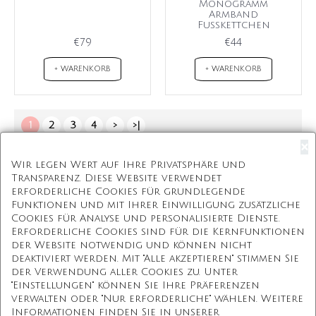
Monogramm
Armband
Fußkettchen
€79
€44
+ WARENKORB
+ WARENKORB
1
2
3
4
>
>|
Zeige 1 bis 60 von 186 (4 Seite(n))
×
Wir legen Wert auf Ihre Privatsphäre und
Transparenz. Diese Website verwendet
erforderliche Cookies für grundlegende
Kostenloser Versand
Funktionen und mit Ihrer Einwilligung zusätzliche
Cookies für Analyse und personalisierte Dienste.
Kostenlose Geschenkbox
Erforderliche Cookies sind für die Kernfunktionen
der Website notwendig und können nicht
Kostenlose Gravur
deaktiviert werden. Mit "Alle akzeptieren" stimmen Sie
der Verwendung aller Cookies zu. Unter
Unbegrenzte Redesign
"Einstellungen" können Sie Ihre Präferenzen
verwalten oder "Nur erforderliche" wählen. Weitere
Informationen finden Sie in unserer
Unsere Mission