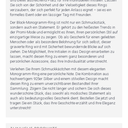
und bietet ausreichend Platz für Ihre individuellen Initialen. Lassen
Sie sich von der Schönheit und der Vielseitigkeit dieses Rings
verzaubern, der sich perfekt für jeden Anlass eignet – sei es ein
formelles Event oder ein lässiger Tag mit Freunden.
Der Block-Monogramm-Ring ist nicht nur ein Schmuckstück,
sondern auch ein Statement. Er gehört zu den heißesten Trends in
der Promi-Mode und ermöglicht es Ihnen, Ihren persönlichen Stil auf
einzigartige Weise zu zeigen. Ob als Geschenk für einen geliebten
Menschen oder als besondere Belohnung für sich selbst, dieser
gravierte Ring wird mit Sicherheit bewundernde Blicke auf sich
ziehen. Die Möglichkeit, Ihre Initialen in das Design einarbeiten zu
lassen, macht diesen Ring zu einem ganz besonderen und
persönlichen Accessoire, das Ihre Individualität unterstreicht.
Verleihen Sie Ihrem Schmuckkästchen mit diesem eleganten
Monogramm-Ring eine persönliche Note. Die Kombination aus
hochwertigem 925er Silber und einem stilvollen Design macht
diesen Ring zu einem unverzichtbaren Bestandteil Ihrer
Sammlung. Zögern Sie nicht länger und sichern Sie sich dieses
wunderschöne Stück, das sowohl als modisches Statement als
auch als bedeutungsvolles Geschenk dient. Bestellen Sie jetzt und
tragen Sie ein Stück, das Ihre Geschichte erzählt und Ihre Eleganz
unterstreicht!