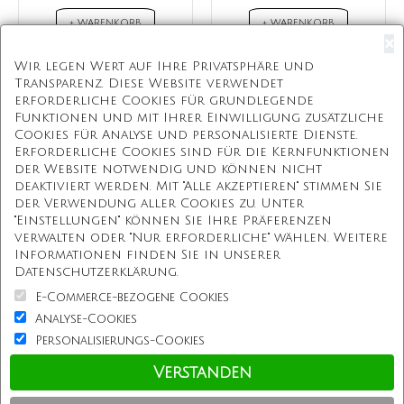
+ WARENKORB
+ WARENKORB
×
Wir legen Wert auf Ihre Privatsphäre und
Transparenz. Diese Website verwendet
erforderliche Cookies für grundlegende
Kostenloser Versand
Funktionen und mit Ihrer Einwilligung zusätzliche
Cookies für Analyse und personalisierte Dienste.
Kostenlose Geschenkbox
Erforderliche Cookies sind für die Kernfunktionen
der Website notwendig und können nicht
Kostenlose Gravur
deaktiviert werden. Mit "Alle akzeptieren" stimmen Sie
der Verwendung aller Cookies zu. Unter
Unbegrenzte Redesign
"Einstellungen" können Sie Ihre Präferenzen
verwalten oder "Nur erforderliche" wählen. Weitere
Informationen finden Sie in unserer
Unsere Mission
Datenschutzerklärung.
E-Commerce-bezogene Cookies
Information
Analyse-Cookies
Personalisierungs-Cookies
Kundenservice
Verstanden
Einkaufen bei uns