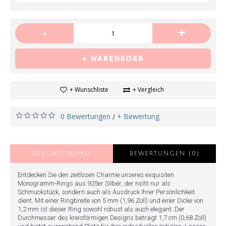
-
+
+ WARENKORB
+ Wunschliste
+ Vergleich
0 Bewertungen
+ Bewertung
/
BESCHREIBUNG
BEWERTUNGEN (0)
Entdecken Sie den zeitlosen Charme unseres exquisiten
Monogramm-Rings aus 925er Silber, der nicht nur als
Schmuckstück, sondern auch als Ausdruck Ihrer Persönlichkeit
dient. Mit einer Ringbreite von 5 mm (1,96 Zoll) und einer Dicke von
1,2 mm ist dieser Ring sowohl robust als auch elegant. Der
Durchmesser des kreisförmigen Designs beträgt 1,7 cm (0,68 Zoll)