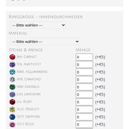
Ringgröße - Innendurchmesser
Material
Steine & Menge
Menge
(+€5)
Jan. Garnet
(+€5)
Feb. Amethyst
(+€5)
Mar. Aquamarine
(+€5)
Apr. Diamond
(+€5)
May. Emerald
(+€5)
Jun. Lavendar
(+€5)
Jul. Ruby
(+€5)
Aug. Peridot
(+€5)
Sept. Sapphire
(+€5)
Oct. Rose