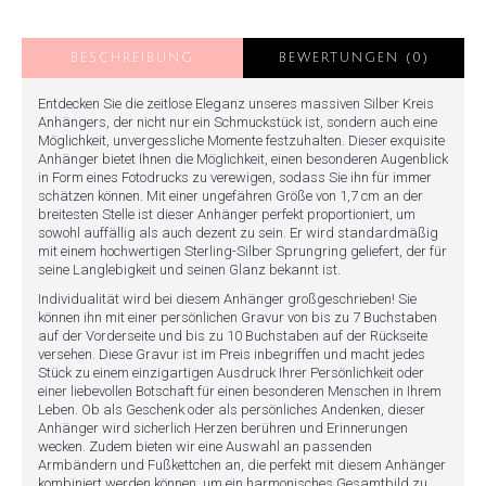
BESCHREIBUNG
BEWERTUNGEN (0)
Entdecken Sie die zeitlose Eleganz unseres massiven Silber Kreis
Anhängers, der nicht nur ein Schmuckstück ist, sondern auch eine
Möglichkeit, unvergessliche Momente festzuhalten. Dieser exquisite
Anhänger bietet Ihnen die Möglichkeit, einen besonderen Augenblick
in Form eines Fotodrucks zu verewigen, sodass Sie ihn für immer
schätzen können. Mit einer ungefähren Größe von 1,7 cm an der
breitesten Stelle ist dieser Anhänger perfekt proportioniert, um
sowohl auffällig als auch dezent zu sein. Er wird standardmäßig
mit einem hochwertigen Sterling-Silber Sprungring geliefert, der für
seine Langlebigkeit und seinen Glanz bekannt ist.
Individualität wird bei diesem Anhänger großgeschrieben! Sie
können ihn mit einer persönlichen Gravur von bis zu 7 Buchstaben
auf der Vorderseite und bis zu 10 Buchstaben auf der Rückseite
versehen. Diese Gravur ist im Preis inbegriffen und macht jedes
Stück zu einem einzigartigen Ausdruck Ihrer Persönlichkeit oder
einer liebevollen Botschaft für einen besonderen Menschen in Ihrem
Leben. Ob als Geschenk oder als persönliches Andenken, dieser
Anhänger wird sicherlich Herzen berühren und Erinnerungen
wecken. Zudem bieten wir eine Auswahl an passenden
Armbändern und Fußkettchen an, die perfekt mit diesem Anhänger
kombiniert werden können, um ein harmonisches Gesamtbild zu