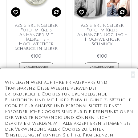
925 Sterlingsilber
925 Sterlingsilber
Foto im Kreis
Foto im Kreis
Anhänger mit
Anhänger Dog Tag -
Halskette -
Hochwertiger
Hochwertiger
Schmuck
Schmuck in Silber
€100
€100
+ WARENKORB
+ WARENKORB
×
Wir legen Wert auf Ihre Privatsphäre und
Transparenz. Diese Website verwendet
erforderliche Cookies für grundlegende
Kostenloser Versand
Funktionen und mit Ihrer Einwilligung zusätzliche
Cookies für Analyse und personalisierte Dienste.
Kostenlose Geschenkbox
Erforderliche Cookies sind für die Kernfunktionen
der Website notwendig und können nicht
Kostenlose Gravur
deaktiviert werden. Mit "Alle akzeptieren" stimmen Sie
der Verwendung aller Cookies zu. Unter
Unbegrenzte Redesign
"Einstellungen" können Sie Ihre Präferenzen