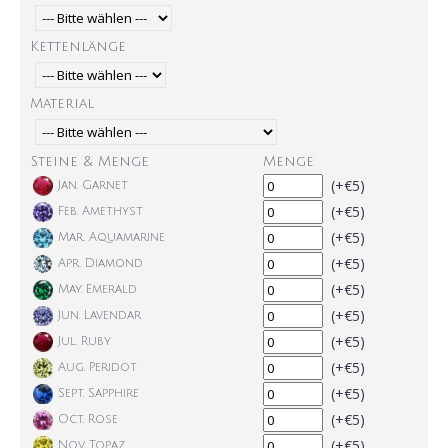
Kettenlänge
Material
Steine & Menge
Menge
(+€5)
Jan. Garnet
(+€5)
Feb. Amethyst
(+€5)
Mar. Aquamarine
(+€5)
Apr. Diamond
(+€5)
May. Emerald
(+€5)
Jun. Lavendar
(+€5)
Jul. Ruby
(+€5)
Aug. Peridot
(+€5)
Sept. Sapphire
(+€5)
Oct. Rose
(+€5)
Nov. Topaz