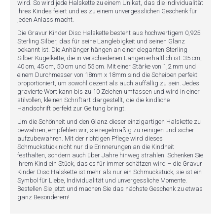
wird. So wird jede Halskette zu einem Unikat, das die Individualität
Ihres Kindes feiert und es zu einem unvergesslichen Geschenk für
jeden Anlass macht.
Die Gravur Kinder Disc Halskette besteht aus hochwertigem 0,925
Sterling Silber, das für seine Langlebigkeit und seinen Glanz
bekannt ist. Die Anhänger hängen an einer eleganten Sterling
Silber Kugelkette, die in verschiedenen Längen erhältlich ist: 35 cm,
40 cm, 45 cm, 50 cm und 55 cm. Mit einer Stärke von 1,2 mm und
einem Durchmesser von 18mm x 18mm sind die Scheiben perfekt
proportioniert, um sowohl dezent als auch auffällig zu sein. Jedes
gravierte Wort kann bis zu 10 Zeichen umfassen und wird in einer
stilvollen, kleinen Schriftart dargestellt, die die kindliche
Handschrift perfekt zur Geltung bringt.
Um die Schönheit und den Glanz dieser einzigartigen Halskette zu
bewahren, empfehlen wir, sie regelmäßig zu reinigen und sicher
aufzubewahren. Mit der richtigen Pflege wird dieses
Schmuckstück nicht nur die Erinnerungen an die Kindheit
festhalten, sondern auch über Jahre hinweg strahlen. Schenken Sie
Ihrem Kind ein Stück, das es für immer schätzen wird – die Gravur
Kinder Disc Halskette ist mehr als nur ein Schmuckstück; sie ist ein
Symbol für Liebe, Individualität und unvergessliche Momente.
Bestellen Sie jetzt und machen Sie das nächste Geschenk zu etwas
ganz Besonderem!