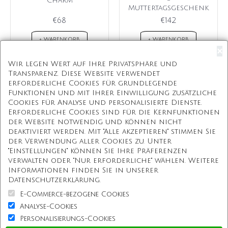
Charm
-
Muttertagsgeschenk
€68
€142
+ WARENKORB
+ WARENKORB
×
Wir legen Wert auf Ihre Privatsphäre und
Transparenz. Diese Website verwendet
erforderliche Cookies für grundlegende
Kostenloser Versand
Funktionen und mit Ihrer Einwilligung zusätzliche
Cookies für Analyse und personalisierte Dienste.
Kostenlose Geschenkbox
Erforderliche Cookies sind für die Kernfunktionen
der Website notwendig und können nicht
Kostenlose Gravur
deaktiviert werden. Mit "Alle akzeptieren" stimmen Sie
der Verwendung aller Cookies zu. Unter
Unbegrenzte Redesign
"Einstellungen" können Sie Ihre Präferenzen
verwalten oder "Nur erforderliche" wählen. Weitere
Informationen finden Sie in unserer
Unsere Mission
Datenschutzerklärung.
E-Commerce-bezogene Cookies
Information
Analyse-Cookies
Personalisierungs-Cookies
Kundenservice