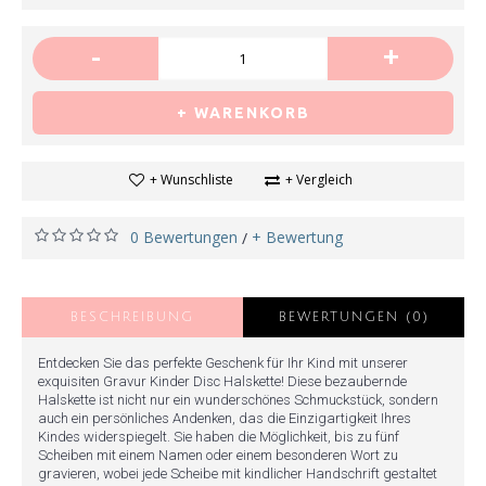
-
+
+ WARENKORB
+ Wunschliste
+ Vergleich
0 Bewertungen
+ Bewertung
/
BESCHREIBUNG
BEWERTUNGEN (0)
Entdecken Sie das perfekte Geschenk für Ihr Kind mit unserer
exquisiten Gravur Kinder Disc Halskette! Diese bezaubernde
Halskette ist nicht nur ein wunderschönes Schmuckstück, sondern
auch ein persönliches Andenken, das die Einzigartigkeit Ihres
Kindes widerspiegelt. Sie haben die Möglichkeit, bis zu fünf
Scheiben mit einem Namen oder einem besonderen Wort zu
gravieren, wobei jede Scheibe mit kindlicher Handschrift gestaltet