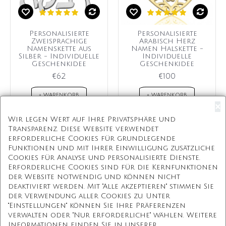
Personalisierte
Personalisierte
Zweisprachige
Arabisch Herz
Namenskette aus
Namen Halskette -
Silber - Individuelle
Individuelle
Geschenkidee
Geschenkidee
€62
€100
+ WARENKORB
+ WARENKORB
×
Wir legen Wert auf Ihre Privatsphäre und
Transparenz. Diese Website verwendet
erforderliche Cookies für grundlegende
Kostenloser Versand
Funktionen und mit Ihrer Einwilligung zusätzliche
Cookies für Analyse und personalisierte Dienste.
Kostenlose Geschenkbox
Erforderliche Cookies sind für die Kernfunktionen
der Website notwendig und können nicht
Kostenlose Gravur
deaktiviert werden. Mit "Alle akzeptieren" stimmen Sie
der Verwendung aller Cookies zu. Unter
Unbegrenzte Redesign
"Einstellungen" können Sie Ihre Präferenzen
verwalten oder "Nur erforderliche" wählen. Weitere
Informationen finden Sie in unserer
Unsere Mission