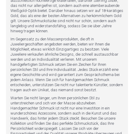
ausschließlich hochwertige Materialien, darunter Sterling Silber,
das nicht nur allergiefrei ist, sondern auch eine atemberaubende
Weißgold-Optik bietet. Darüber hinaus setzen wir auf 18-karätiges
Gold, das als eine der besten Alternativen zu herkömmlichem Gold
gilt. Unsere Schmuckstücke sind nicht nur schön, sondern auch
langlebig und widerstandsfähig, sodass Sie sie über Jahre
hinweg tragen können.
Im Gegensatz zu den Massenprodukten, die oft in
Juweliergeschäften angeboten werden, bieten wir Ihnen die
Möglichkeit, etwas wirklich Einzigartiges zu besitzen. Viele
Juweliere verkaufen ähnliche Designs, die schnell austauschbar
werden und an Individualität verlieren. Mit unserem
handgefertigten Schmuck setzen Sie ein Zeichen für Ihren
persönlichen Stil und Ihre Individualität. Jedes Stück erzählt eine
eigene Geschichte und wird garantiert zum Gesprächsthema bei
jedem Anlass. Wenn Sie sich für handgemachten Schmuck
entscheiden, unterstützen Sie nicht nur talentierte Künstler, sondern
tragen auch ein Unikat, das niemand sonst besitzt.
Warten Sie nicht länger, um Ihren persönlichen Stil zu
unterstreichen und sich von der Masse abzuheben.
Handgemachter Schmuck ist nicht nur eine Investition in ein
wunderschönes Accessoire, sondern auch in die Kunst und das
Handwerk, das hinter jedem Stück steckt. Besuchen Sie unsere
Kollektion und finden Sie das perfekte Schmuckstück, das Ihre
Persönlichkeit widerspiegelt. Lassen Sie sich von der
Einzigartigkeit und der Qualität unserer Produkte überzeugen und