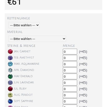
€61
Kettenlänge
Material
Steine & Menge
Menge
(+€5)
Jan. Garnet
(+€5)
Feb. Amethyst
(+€5)
Mar. Aquamarine
(+€5)
Apr. Diamond
(+€5)
May. Emerald
(+€5)
Jun. Lavendar
(+€5)
Jul. Ruby
(+€5)
Aug. Peridot
(+€5)
Sept. Sapphire