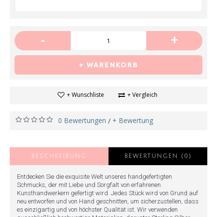
-
+
+ WARENKORB
+ Wunschliste
+ Vergleich
0 Bewertungen
+ Bewertung
/
BESCHREIBUNG
BEWERTUNGEN (0)
Entdecken Sie die exquisite Welt unseres handgefertigten
Schmucks, der mit Liebe und Sorgfalt von erfahrenen
Kunsthandwerkern gefertigt wird. Jedes Stück wird von Grund auf
neu entworfen und von Hand geschnitten, um sicherzustellen, dass
es einzigartig und von höchster Qualität ist. Wir verwenden