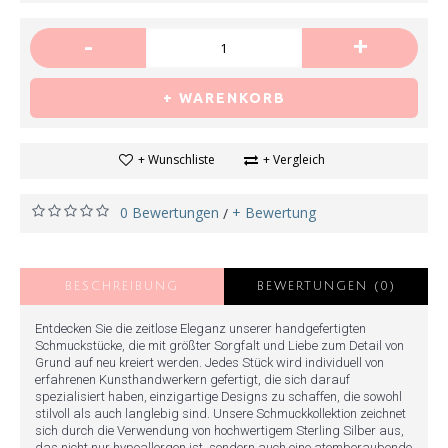
-
+
+ WARENKORB
+ Wunschliste
+ Vergleich
0 Bewertungen
+ Bewertung
/
BESCHREIBUNG
BEWERTUNGEN (0)
Entdecken Sie die zeitlose Eleganz unserer handgefertigten
Schmuckstücke, die mit größter Sorgfalt und Liebe zum Detail von
Grund auf neu kreiert werden. Jedes Stück wird individuell von
erfahrenen Kunsthandwerkern gefertigt, die sich darauf
spezialisiert haben, einzigartige Designs zu schaffen, die sowohl
stilvoll als auch langlebig sind. Unsere Schmuckkollektion zeichnet
sich durch die Verwendung von hochwertigem Sterling Silber aus,
das nicht nur hypoallergen ist, sondern auch eine atemberaubende