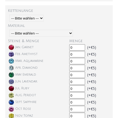
Kettenlänge
Material
Steine & Menge
Menge
(+€5)
Jan. Garnet
(+€5)
Feb. Amethyst
(+€5)
Mar. Aquamarine
(+€5)
Apr. Diamond
(+€5)
May. Emerald
(+€5)
Jun. Lavendar
(+€5)
Jul. Ruby
(+€5)
Aug. Peridot
(+€5)
Sept. Sapphire
(+€5)
Oct. Rose
(+€5)
Nov. Topaz