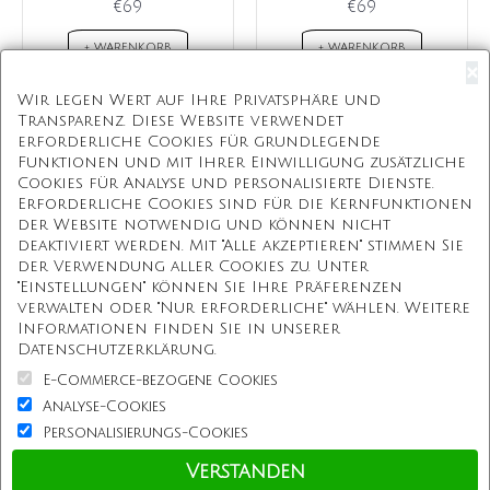
€69
€69
+ WARENKORB
+ WARENKORB
×
Wir legen Wert auf Ihre Privatsphäre und
Transparenz. Diese Website verwendet
erforderliche Cookies für grundlegende
Kostenloser Versand
Funktionen und mit Ihrer Einwilligung zusätzliche
Cookies für Analyse und personalisierte Dienste.
Kostenlose Geschenkbox
Erforderliche Cookies sind für die Kernfunktionen
der Website notwendig und können nicht
Kostenlose Gravur
deaktiviert werden. Mit "Alle akzeptieren" stimmen Sie
der Verwendung aller Cookies zu. Unter
Unbegrenzte Redesign
"Einstellungen" können Sie Ihre Präferenzen
verwalten oder "Nur erforderliche" wählen. Weitere
Informationen finden Sie in unserer
Unsere Mission
Datenschutzerklärung.
E-Commerce-bezogene Cookies
Information
Analyse-Cookies
Personalisierungs-Cookies
Kundenservice
Verstanden
Einkaufen bei uns