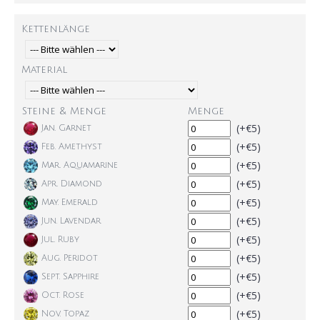
Kettenlänge
Material
Steine & Menge
Menge
(+€5)
Jan. Garnet
(+€5)
Feb. Amethyst
(+€5)
Mar. Aquamarine
(+€5)
Apr. Diamond
(+€5)
May. Emerald
(+€5)
Jun. Lavendar
(+€5)
Jul. Ruby
(+€5)
Aug. Peridot
(+€5)
Sept. Sapphire
(+€5)
Oct. Rose
(+€5)
Nov. Topaz