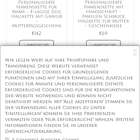
Personalisierte
Personalisierte
Namenskette für
Namenskette mit
Mama - 4-lagige Disc
Handschrift -
Halskette mit Gravur
Familien Schmuck
-
Halskette für Mutter
Muttertagsgeschenk
- Geschenkidee
€142
€69
+ WARENKORB
+ WARENKORB
×
Wir legen Wert auf Ihre Privatsphäre und
Transparenz. Diese Website verwendet
erforderliche Cookies für grundlegende
Kostenloser Versand
Funktionen und mit Ihrer Einwilligung zusätzliche
Cookies für Analyse und personalisierte Dienste.
Kostenlose Geschenkbox
Erforderliche Cookies sind für die Kernfunktionen
der Website notwendig und können nicht
Kostenlose Gravur
deaktiviert werden. Mit "Alle akzeptieren" stimmen Sie
der Verwendung aller Cookies zu. Unter
Unbegrenzte Redesign
"Einstellungen" können Sie Ihre Präferenzen
verwalten oder "Nur erforderliche" wählen. Weitere
Informationen finden Sie in unserer
Unsere Mission
Datenschutzerklärung.