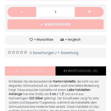
-
+
+ WARENKORB
+ Wunschliste
+ Vergleich
0 Bewertungen
+ Bewertung
/
BESCHREIBUNG
BEWERTUNGEN (0)
Entdecken Sie die bezaubernde
Name Halskette
, die nicht nur ein
elegantes Schmuckstück ist, sondern auch eine tiefere Bedeutung
trägt. Diese exquisite Halskette mit einem
Liebe Halsketten-
Anhänger
hat eine Größe von
3 cm / 1.2"
und wird aus
hochwertigem
925 Silber
gefertigt. Der Einzelhaken sorgt für eine
sichere und bequeme Trageweise, während die Kabelkette dem
Schmuckstück eine moderne Note verleiht. Diese Halskette ist das
perfekte Geschenk für Mütter, die die Namen ihrer Kinder stolz