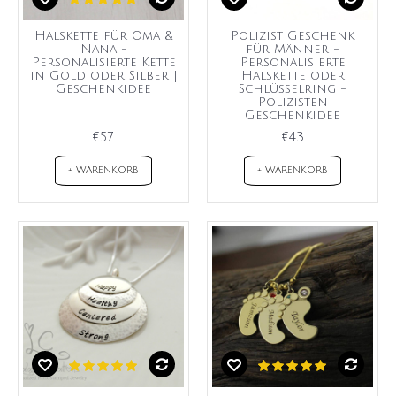
Halskette für Oma &
Polizist Geschenk
Nana -
für Männer -
Personalisierte Kette
Personalisierte
in Gold oder Silber |
Halskette oder
Geschenkidee
Schlüsselring -
Polizisten
Geschenkidee
€57
€43
+ WARENKORB
+ WARENKORB