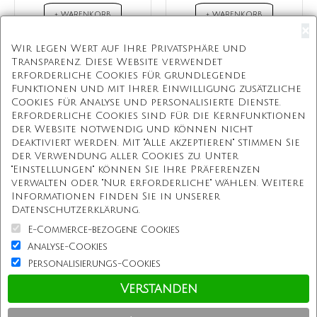
+ WARENKORB
+ WARENKORB
×
Wir legen Wert auf Ihre Privatsphäre und
Transparenz. Diese Website verwendet
erforderliche Cookies für grundlegende
Kostenloser Versand
Funktionen und mit Ihrer Einwilligung zusätzliche
Cookies für Analyse und personalisierte Dienste.
Kostenlose Geschenkbox
Erforderliche Cookies sind für die Kernfunktionen
der Website notwendig und können nicht
Kostenlose Gravur
deaktiviert werden. Mit "Alle akzeptieren" stimmen Sie
der Verwendung aller Cookies zu. Unter
Unbegrenzte Redesign
"Einstellungen" können Sie Ihre Präferenzen
verwalten oder "Nur erforderliche" wählen. Weitere
Informationen finden Sie in unserer
Unsere Mission
Datenschutzerklärung.
E-Commerce-bezogene Cookies
Information
Analyse-Cookies
Personalisierungs-Cookies
Kundenservice
Verstanden
Einkaufen bei uns